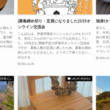
(募集締め切り・定員になりました)1/15オ
独身I
ンライン交流会
と積もり
皆さん、
ワク、わ
す。今年
こんばんは、伊達市移住コンシェルジュのヒロコで
、梁川町
目の冬支
す。先日こちらのホームページでもお伝えしてい
のが我が
置、11
た、1/15(土)に開催予定の伊達市オンライン交流会
や今川焼
ャケット
ですが、募集人数の定員に達したため、募集を締め
ス”というも
切らせていただきました。どうぞご了承ください。
みなさま...
2021.12
2021.12.26
健幸暮らし
Life for Mothers