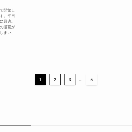
で開館し
す。平日
に最適。
の漫画が
しまい、
1
2
3
...
5