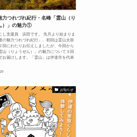
魅力つれづれ紀行・名峰「霊山（り
ん）」の魅力①
こし支援員 浜田です。 先月より始まりま
達の魅力つれづれ紀行」、初回は霊山太鼓
２回にわたりお伝えしましたが、今回から
霊山（りょうぜん）」の魅力について３回
でお届けします。「霊山」は伊達市を代表
.29
お知らせ