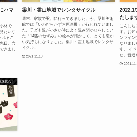
にハマ
梁川・霊山地域でレンタサイクル
2022
たしま
週末、家族で梁川に行ってきました、今、梁川美術
館では「いわむらかずお原画展」が行われていまし
小林で
こんにち
た。子ども達が小さい時によく読み聞かせをしてい
見たいな
す。お知らせ
た「14匹のねずみ」の絵本が懐かしく、とても暖か
られるこ
ンライン
い気持ちになりました。梁川・霊山地域でレンタサ
先日、念
なりまし
イクル...
できまし
す。 イ
た。普通だ
2021.11.18
2021.11
健幸暮らし