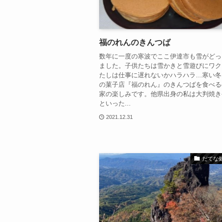
福のれんのきんつば
数年に一度の寒波でここ伊達市も雪がどっ
ました。子供たちは雪かきと雪遊びにワク
たしは仕事に遅れないかハラハラ…寒い冬
の菓子店『福のれん』のきんつばを食べる
家の楽しみです。他県出身の私は大判焼き
といった...
2021.12.31
だてな