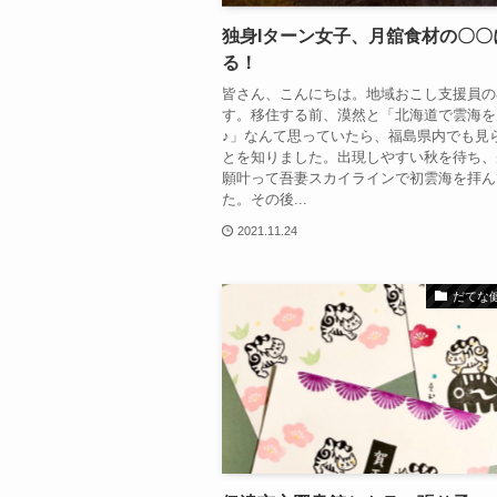
独身Iターン女子、月舘食材の〇〇
る！
皆さん、こんにちは。地域おこし支援員の
す。移住する前、漠然と「北海道で雲海を
♪」なんて思っていたら、福島県内でも見
とを知りました。出現しやすい秋を待ち、
願叶って吾妻スカイラインで初雲海を拝ん
た。その後...
2021.11.24
だてな