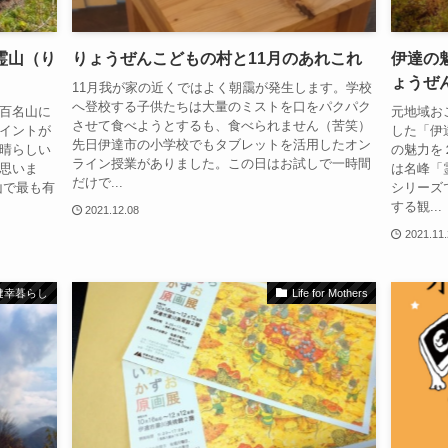
霊山（り
りょうぜんこどもの村と11月のあれこれ
伊達の
ょうぜ
11月我が家の近くではよく朝靄が発生します。学校
へ登校する子供たちは大量のミストを口をパクパク
百名山に
元地域お
させて食べようとするも、食べられません（苦笑）
イントが
した「伊
先日伊達市の小学校でもタブレットを活用したオン
晴らしい
の魅力を
ライン授業がありました。この日はお試しで一時間
思いま
は名峰「
だけで...
山で最も有
シリーズ
する観...
2021.12.08
2021.11
健幸暮らし
Life for Mothers