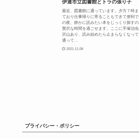
伊達市立図書館とトラの張り子
最近、図書館に通っています。夕方７時ま
ており仕事帰りに寄ることもできて便利で
の夜、静かに読みたい本をじっくり探すの
贅沢な時間を過ごせます。ここに手塚治虫
沢山あり、読み始めたら止まらなくなって
通って...
2021.11.08
プライバシー・ポリシー