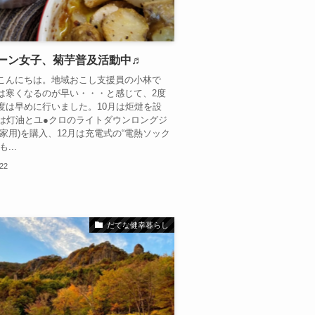
ターン女子、菊芋普及活動中♬
こんにちは。地域おこし支援員の小林で
は寒くなるのが早い・・・と感じて、2度
度は早めに行いました。10月は炬燵を設
月は灯油とユ●クロのライトダウンロングジ
(家用)を購入、12月は充電式の“電熱ソック
...
.22
だてな健幸暮らし