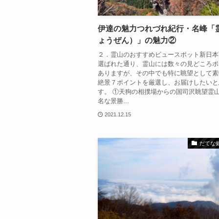
伊達の魅力つれづれ紀行・名峰「
ょうぜん）」の魅力②
２．霊山のおすすめビュースポット新日本
選ばれた通り、霊山には数々の見どころポ
ありますが、その中でも特に眺望として素
絶景７ポイントを厳選し、お届けしたいと
す。 ①天狗の相撲場からの国司沢眺望霊
名な景勝...
2021.12.15
だてな