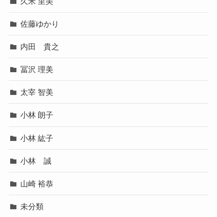
久米 里美
佐藤ゆかり
内田 貴之
冨沢 理美
太宰 智美
小林 朗子
小林 紘子
小林 誠
山崎 裕恭
未分類