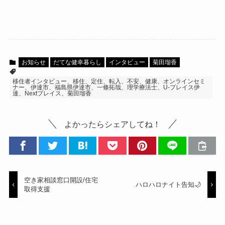
お知らせ
だてな健幸暮らし
インタビュー
菊田瑠香
移住者インタビュー、移住、定住、転入、不安、健康、オンラインセミ
ナー、伊達市、福島県伊達市、一條拓哉、理学療法士、U-プレイス伊
達、Nextプレイス、菊田瑠香
よかったらシェアしてね！
空き家相談窓口開設/住宅
ハロハロナイト告知🌙
取得支援