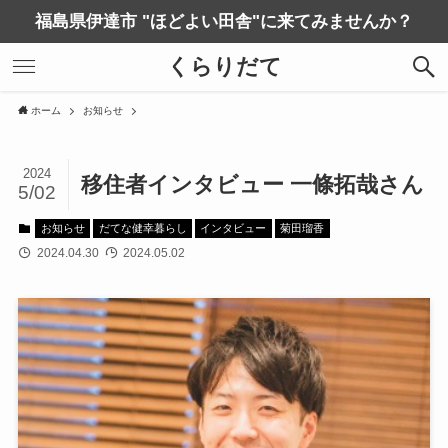
福島県伊達市 "ほどよい田舎"に来てみませんか？
くらりだて
ホーム
お知らせ
2024
移住者インタビュー 一條拓哉さん
5/02
お知らせ
だてな健幸暮らし
インタビュー
菊田瑠香
2024.04.30
2024.05.02