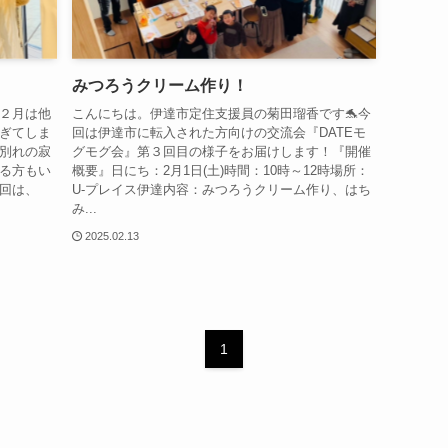
みつろうクリーム作り！
２月は他
こんにちは。伊達市定住支援員の菊田瑠香です🐬今
ぎてしま
回は伊達市に転入された方向けの交流会『DATEモ
別れの寂
グモグ会』第３回目の様子をお届けします！『開催
る方もい
概要』日にち：2月1日(土)時間：10時～12時場所：
回は、
U-プレイス伊達内容：みつろうクリーム作り、はち
み...
2025.02.13
1