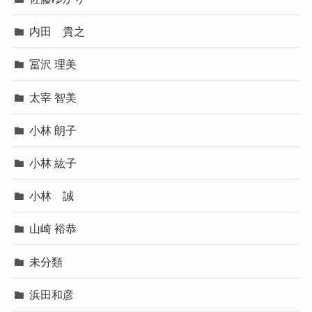
内田 貴之
冨沢 理美
太宰 智美
小林 朗子
小林 紘子
小林 誠
山崎 裕恭
未分類
浜田和彦