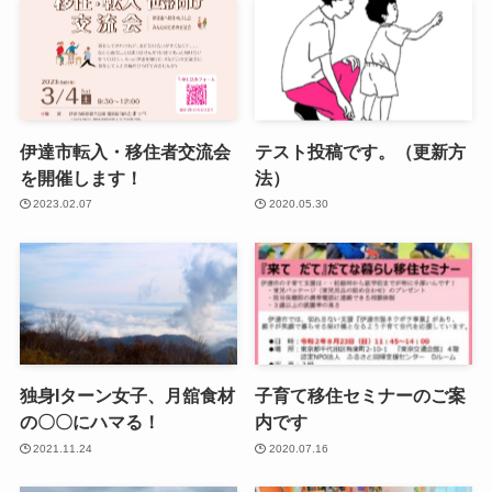
伊達市転入・移住者交流会
テスト投稿です。（更新方
を開催します！
法）
2023.02.07
2020.05.30
独身Iターン女子、月舘食材
子育て移住セミナーのご案
の〇〇にハマる！
内です
2021.11.24
2020.07.16