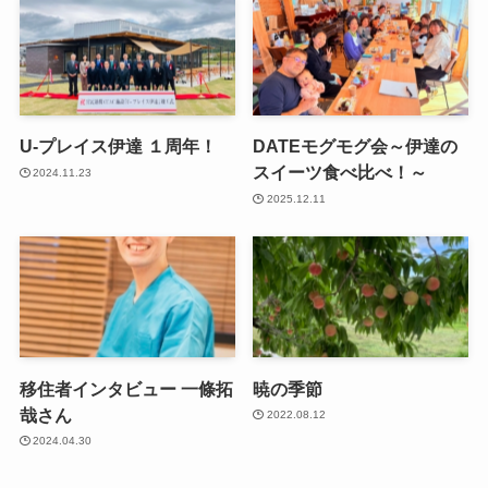
U-プレイス伊達 １周年！
DATEモグモグ会～伊達の
スイーツ食べ比べ！～
2024.11.23
2025.12.11
移住者インタビュー 一條拓
暁の季節
哉さん
2022.08.12
2024.04.30