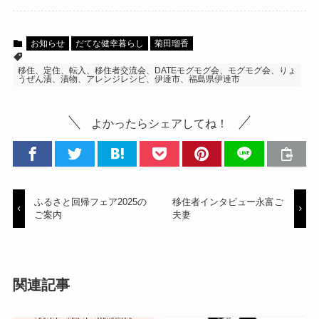
お知らせ
だてな健幸暮らし
菊田瑠香
移住、定住、転入、移住者交流会、DATEモグモグ会、モグモグ会、りょ
うぜん漬、漬物、アレンジレシピ、伊達市、福島県伊達市
よかったらシェアしてね！
ふるさと回帰フェア2025の
移住者インタビュー永富ご
ご案内
夫妻
関連記事