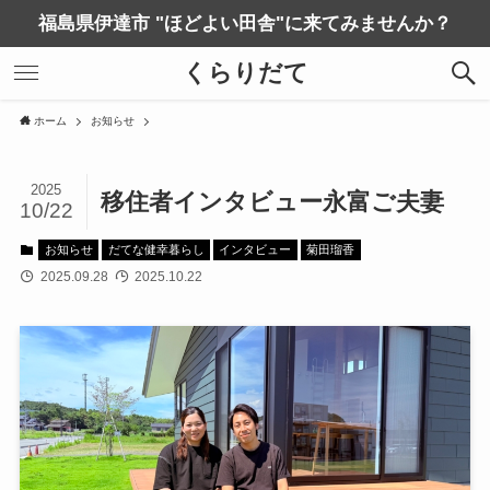
福島県伊達市 "ほどよい田舎"に来てみませんか？
くらりだて
ホーム
お知らせ
2025
移住者インタビュー永富ご夫妻
10/22
お知らせ
だてな健幸暮らし
インタビュー
菊田瑠香
2025.09.28
2025.10.22