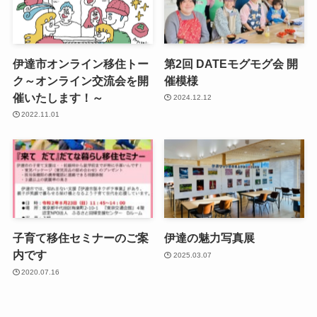
伊達市オンライン移住トー
第2回 DATEモグモグ会 開
ク～オンライン交流会を開
催模様
催いたします！～
2024.12.12
2022.11.01
子育て移住セミナーのご案
伊達の魅力写真展
内です
2025.03.07
2020.07.16