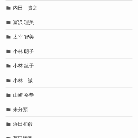
内田 貴之
冨沢 理美
太宰 智美
小林 朗子
小林 紘子
小林 誠
山崎 裕恭
未分類
浜田和彦