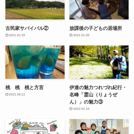
古民家サバイバル②
放課後の子どもの居場所
2021.01.25
2021.01.05
桃 桃 桃と方言
伊達の魅力つれづれ紀行・
名峰「霊山（りょうぜ
2021.08.21
ん）」の魅力③
2022.01.10