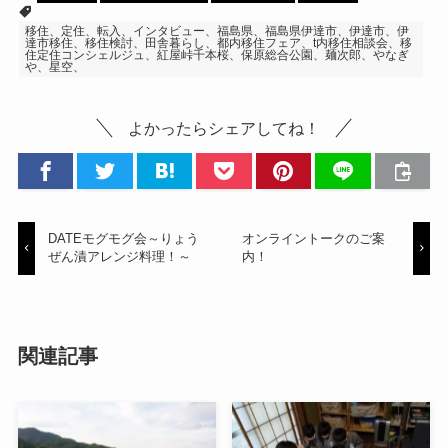
移住、定住、転入、インタビュー、福島県、福島県伊達市、伊達市、伊
達市移住、移住検討、田舎暮らし、都内移住フェア、t内移住相談会、移
住定住コンシェルジュ、紅屋峠千本桜、保原総合公園、麺次郎、やなぎ
や、星空、
よかったらシェアしてね！
DATEモグモグ会～りょう
オンライントークのご案
ぜん漬アレンジ料理！～
内！
関連記事