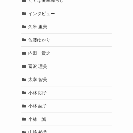
だてな健幸暮らし
インタビュー
久米 里美
佐藤ゆかり
内田 貴之
冨沢 理美
太宰 智美
小林 朗子
小林 紘子
小林 誠
山崎 裕恭