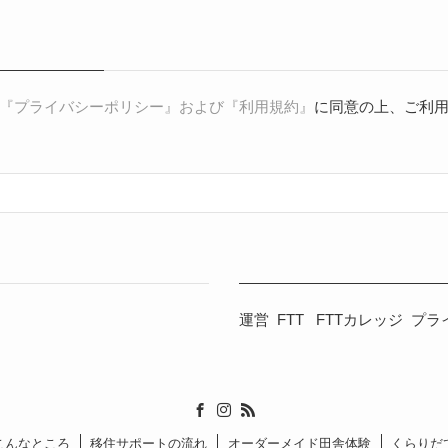
『プライバシーポリシー』および『利用規約』
に同意の上、ご利
運営
FTT
FTTカレッジ
プラ
こんなところ
移住サポートの流れ
オーダーメイド田舎体験
くらりだ