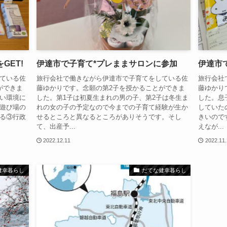
GET!
伊達市で子育て*プレままサロンに参加
伊達市
ている佐
旅行会社で働きながら伊達市で子育てをしている佐
旅行会社
ができま
藤ゆかりです。念願の第2子を授かることができま
藤ゆかり
い環境に
した。第1子は初夏生まれの男の子、第2子は冬生ま
した。息
遊び場の
れの女の子の予定なので今までの子育て経験が生か
していた
る③行政
せるところと異なるところがありそうです。そし
きいので
て、出産予...
えなが...
2022.12.11
2022.11
健幸暮らし
だてな健幸暮らし