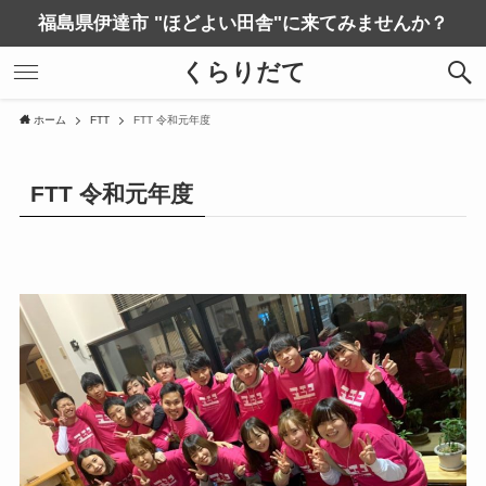
福島県伊達市 "ほどよい田舎"に来てみませんか？
くらりだて
ホーム
FTT
FTT 令和元年度
FTT 令和元年度