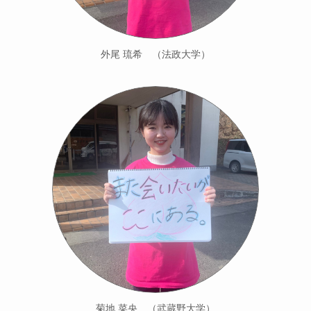
外尾 琉希 （法政大学）
菊地 菜央 （武蔵野大学）