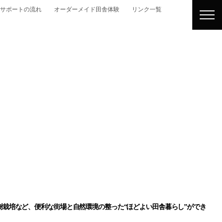
サポートの流れ
オーダーメイド田舎体験
リンク一覧
樹栽培など、便利な街場と自然環境の整った
“ほどよい田舎暮らし”
ができ