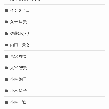
インタビュー
久米 里美
佐藤ゆかり
内田 貴之
冨沢 理美
太宰 智美
小林 朗子
小林 紘子
小林 誠