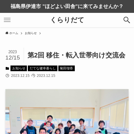
福島県伊達市 "ほどよい田舎"に来てみませんか？
くらりだて
ホーム
お知らせ
2023
第2回 移住・転入世帯向け交流会
12/15
お知らせ
だてな健幸暮らし
菊田瑠香
2023.12.15
2023.12.15