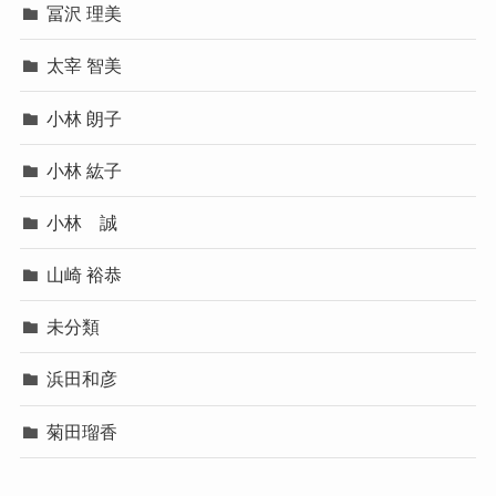
冨沢 理美
太宰 智美
小林 朗子
小林 紘子
小林 誠
山崎 裕恭
未分類
浜田和彦
菊田瑠香