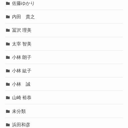
佐藤ゆかり
内田 貴之
冨沢 理美
太宰 智美
小林 朗子
小林 紘子
小林 誠
山崎 裕恭
未分類
浜田和彦