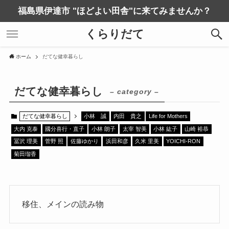
福島県伊達市 "ほどよい田舎"に来てみませんか？
くらりだて
ホーム
だてな健幸暮らし
だてな健幸暮らし
– category –
だてな健幸暮らし
小林 誠
内田 貴之
Life for Mothers
大内 克泰
國分喜行・直子
小林 朗子
太宰 智美
小林 紘子
山崎 裕恭
冨沢 理美
菅野 照
佐藤ゆかり
浜田和彦
久米 里美
YOICHI-RON
菊田瑠香
移住、メインの読み物