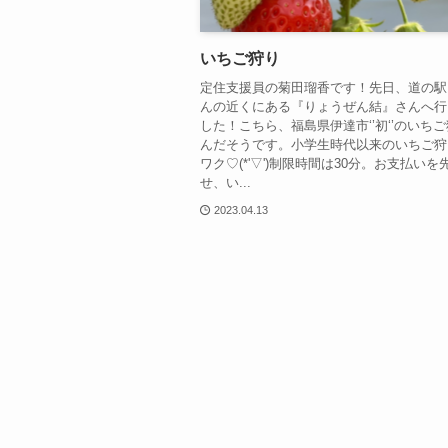
いちご狩り
定住支援員の菊田瑠香です！先日、道の駅
んの近くにある『りょうぜん結』さんへ行
した！こちら、福島県伊達市‘’初‘’のいち
んだそうです。小学生時代以来のいちご狩
ワク♡(*'▽')制限時間は30分。お支払いを
せ、い...
2023.04.13