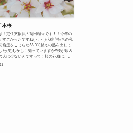
千本桜
は！定住支援員の菊田瑠香です！！今年の
がすごかったですね(・.・;)花粉症持ちの私
花粉症をこじらせ38.0℃越えの熱を出して
した(笑)しかし！知っていますか⁉桜が原因
の人は少ないんですって！桜の花粉は、...
.19