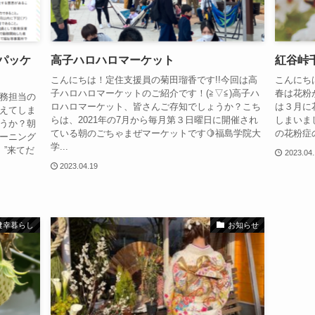
パッケ
高子ハロハロマーケット
紅谷峠
こんにちは！定住支援員の菊田瑠香です!!今回は高
こんにち
子ハロハロマーケットのご紹介です！(≧▽≦)高子ハ
春は花粉
務担当の
ロハロマーケット、皆さんご存知でしょうか？こち
は３月に
えてしま
らは、2021年の7月から毎月第３日曜日に開催され
しまいま
うか？朝
ている朝のごちゃまぜマーケットです🍋福島学院大
の花粉症
ーニング
学...
”来てだ
2023.04
2023.04.19
健幸暮らし
お知らせ