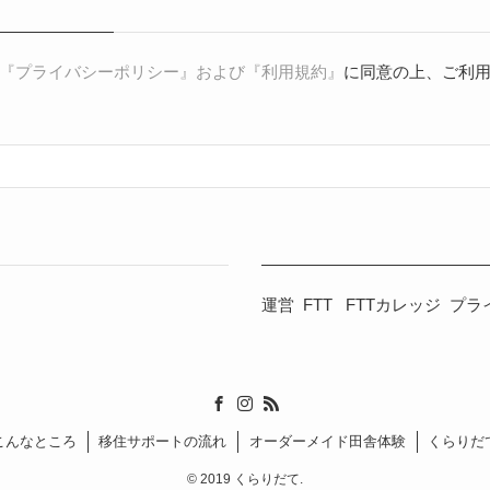
『プライバシーポリシー』および『利用規約』
に同意の上、ご利
運営
FTT
FTTカレッジ
プラ
こんなところ
移住サポートの流れ
オーダーメイド田舎体験
くらりだ
©
2019 くらりだて.