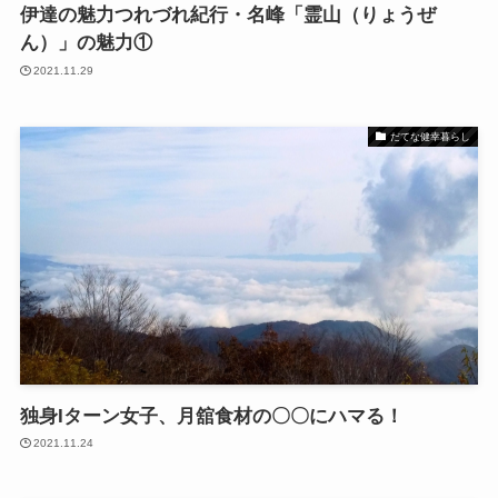
伊達の魅力つれづれ紀行・名峰「霊山（りょうぜ
ん）」の魅力①
2021.11.29
だてな健幸暮らし
独身Iターン女子、月舘食材の〇〇にハマる！
2021.11.24