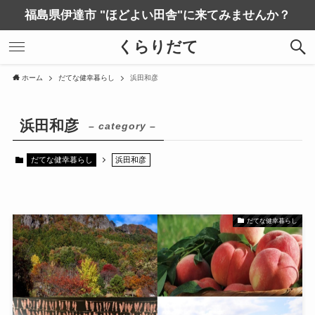
福島県伊達市 "ほどよい田舎"に来てみませんか？
くらりだて
ホーム
だてな健幸暮らし
浜田和彦
浜田和彦
– category –
だてな健幸暮らし
浜田和彦
だてな健幸暮らし