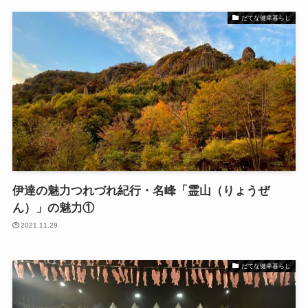
だてな健幸暮らし
伊達の魅力つれづれ紀行・名峰「霊山（りょうぜ
ん）」の魅力①
2021.11.29
だてな健幸暮らし