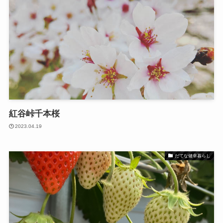
紅谷峠千本桜
2023.04.19
だてな健幸暮らし