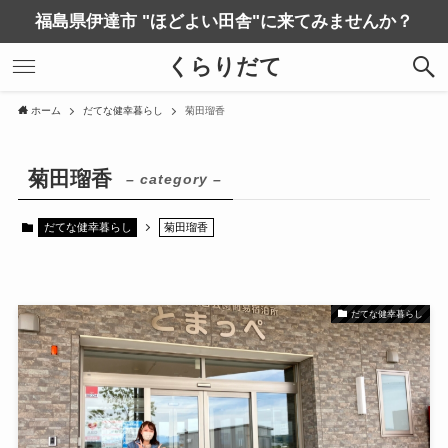
福島県伊達市 "ほどよい田舎"に来てみませんか？
くらりだて
ホーム
だてな健幸暮らし
菊田瑠香
菊田瑠香
– category –
だてな健幸暮らし
菊田瑠香
だてな健幸暮らし