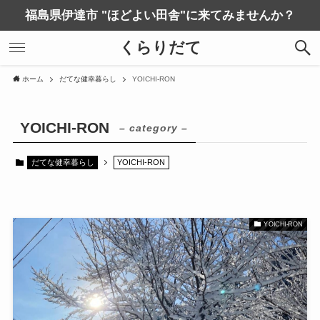
福島県伊達市 "ほどよい田舎"に来てみませんか？
くらりだて
ホーム
だてな健幸暮らし
YOICHI-RON
YOICHI-RON
– category –
だてな健幸暮らし
YOICHI-RON
YOICHI-RON