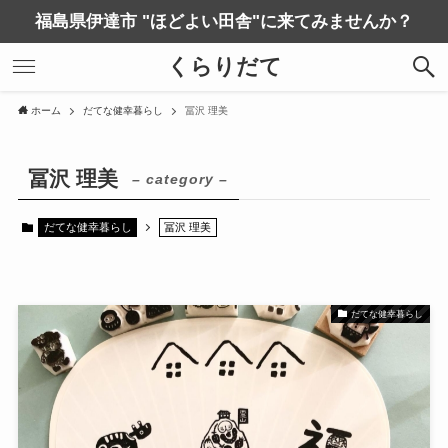
福島県伊達市 "ほどよい田舎"に来てみませんか？
くらりだて
ホーム
だてな健幸暮らし
冨沢 理美
冨沢 理美
– category –
だてな健幸暮らし
冨沢 理美
だてな健幸暮らし