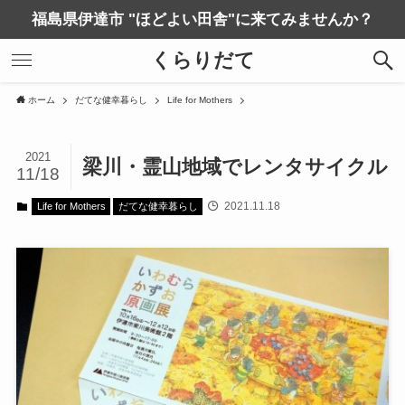
福島県伊達市 "ほどよい田舎"に来てみませんか？
くらりだて
ホーム
だてな健幸暮らし
Life for Mothers
2021
梁川・霊山地域でレンタサイクル
11/18
2021.11.18
Life for Mothers
だてな健幸暮らし