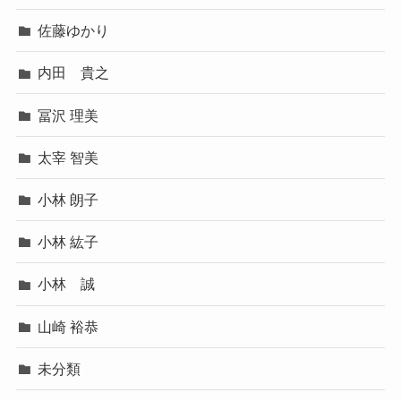
佐藤ゆかり
内田 貴之
冨沢 理美
太宰 智美
小林 朗子
小林 紘子
小林 誠
山崎 裕恭
未分類