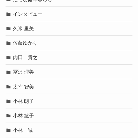
インタビュー
久米 里美
佐藤ゆかり
内田 貴之
冨沢 理美
太宰 智美
小林 朗子
小林 紘子
小林 誠