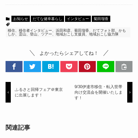
お知らせ
だてな健幸暮らし
インタビュー
菊田瑠香
移住、移住者インタビュー、浜田和彦、菊田瑠香、だてフォト部、かも
しか、霊山、登山、ツアー、地域おこし支援員、地域おこし協力隊
よかったらシェアしてね！
9/30伊達市移住・転入世帯
ふるさと回帰フェア＠東京
向け交流会を開催いたしま
に出展します！
す！
関連記事