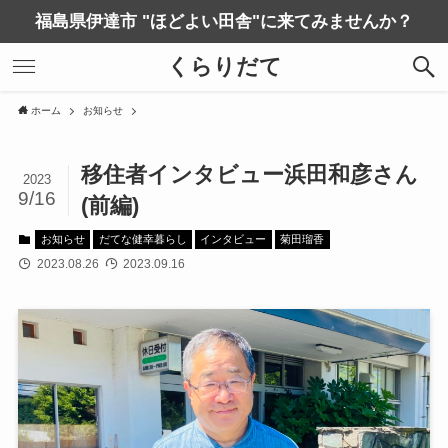
福島県伊達市 "ほどよい田舎"に来てみませんか？
くらりだて
ホーム
お知らせ
移住者インタビュー浜田和彦さん
2023
9/16
(前編)
お知らせ
だてな健幸暮らし
インタビュー
菊田瑠香
2023.08.26
2023.09.16