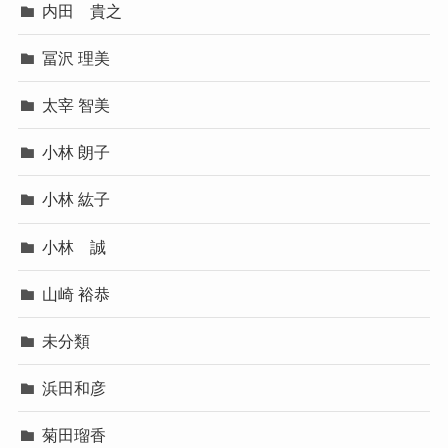
内田 貴之
冨沢 理美
太宰 智美
小林 朗子
小林 紘子
小林 誠
山崎 裕恭
未分類
浜田和彦
菊田瑠香