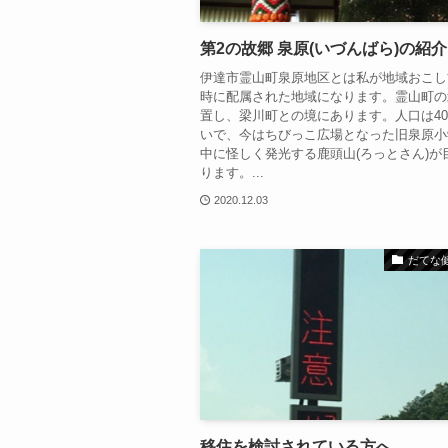
第2の故郷 泉原(いづんばら)の紹介
伊達市霊山町泉原地区とは私が地域おこし
時に配属された地域になります。霊山町の
置し、梁川町との境にあります。人口は40
いで、今はちびっこ広場となった旧泉原小
中に怪しく発光する鹿頭山(ろっとさん)が
ります。...
2020.12.03
だてな
移住を検討されている方へ