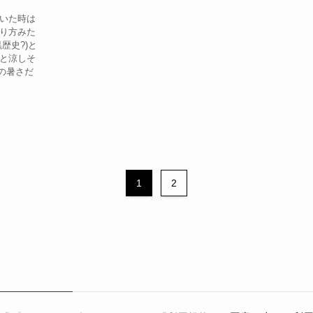
いた時は
り方みた
歴史?)と
と涼しそ
の暑さだ
1
2