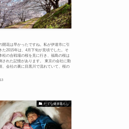
の開花は早かったですね。私が伊達市に引
きた2015年は、4月下旬が見頃でした。そ
本松の合戦場の桜を見に行き、福島の桜は
倒された記憶があります。 東京の会社に勤
頃、会社の裏に目黒川で流れていて、桜の
.13
だてな健幸暮らし