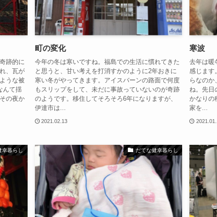
町の変化
寒波
奇跡的に
今年の冬は寒いですね。福島での生活に慣れてきた
去年は暖
れ、瓦が
と思うと、甘い考えを打消すかのように2年おきに
感じます
ような被
寒い冬がやってきます。アイスバーンの路面で何度
らなのか
なんて揺
もスリップをして、未だに事故っていないのが奇跡
ね。先日
その夜か
のようです。移住してそろそろ6年になりますが、
かなりの
伊達市は...
家を...
2021.02.13
2021.01
健幸暮らし
だてな健幸暮らし