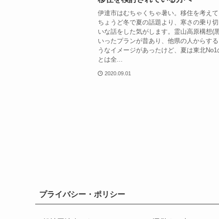
伊達市はむちゃくちゃ暑い。移住を考えて
ちょうど冬で夏の話題より、寒さの乗り切
いな話をした気がします。霊山高原構想(黒
いったプランが昔あり、他県の人からする
うなイメージがあったけど、夏は東北No1
とは全...
2020.09.01
プライバシー・ポリシー