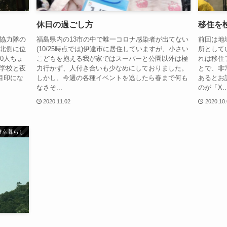
休日の過ごし方
移住を
協力隊の
福島県内の13市の中で唯一コロナ感染者が出てない
前回は地
北側に位
(10/25時点では)伊達市に居住していますが、小さい
所として
0人ちょ
こどもを抱える我が家ではスーパーと公園以外は極
れは移住
学校と夜
力行かず、人付き合いも少なめにしておりました。
とで、非
目印にな
しかし、今週の各種イベントを逃したら春まで何も
あるとお
なさそ...
のが「X..
2020.11.02
2020.10
健幸暮らし