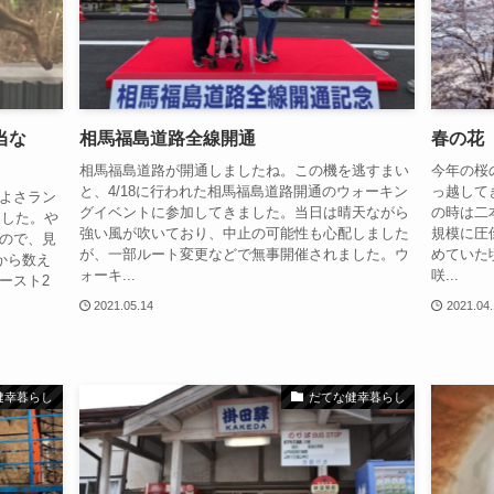
当な
相馬福島道路全線開通
春の花
相馬福島道路が開通しましたね。この機を逃すまい
今年の桜
と、4/18に行われた相馬福島道路開通のウォーキン
っ越して
よさラン
グイベントに参加してきました。当日は晴天ながら
の時は二
ました。や
強い風が吹いており、中止の可能性も心配しました
規模に圧
ので、見
が、一部ルート変更などで無事開催されました。ウ
めていた
から数え
ォーキ...
咲...
ワースト2
2021.05.14
2021.04
健幸暮らし
だてな健幸暮らし