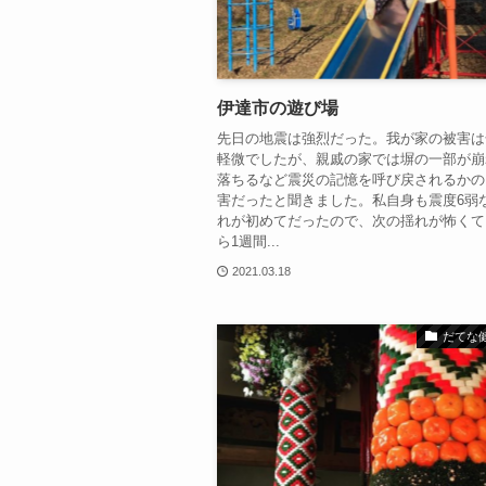
伊達市の遊び場
先日の地震は強烈だった。我が家の被害は
軽微でしたが、親戚の家では塀の一部が崩
落ちるなど震災の記憶を呼び戻されるかの
害だったと聞きました。私自身も震度6弱
れが初めてだったので、次の揺れが怖くて
ら1週間...
2021.03.18
だてな