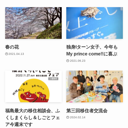
春の花
独身Iターン女子、今年も
My prince come!!に喜ぶ
2021.04.13
2021.06.23
福島最大の移住相談会、ふ
第三回移住者交流会
くしまくらし＆しごとフェ
2024.02.14
ア今週末です