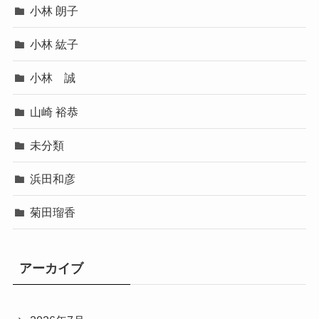
小林 朗子
小林 紘子
小林 誠
山崎 裕恭
未分類
浜田和彦
菊田瑠香
アーカイブ