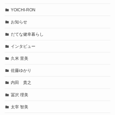
YOICHI-RON
お知らせ
だてな健幸暮らし
インタビュー
久米 里美
佐藤ゆかり
内田 貴之
冨沢 理美
太宰 智美