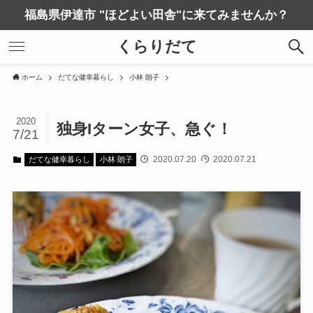
福島県伊達市 "ほどよい田舎"に来てみませんか？
くらりだて
ホーム
だてな健幸暮らし
小林 朗子
2020
独身Iターン女子、急ぐ！
7/21
2020.07.20
2020.07.21
だてな健幸暮らし
小林 朗子