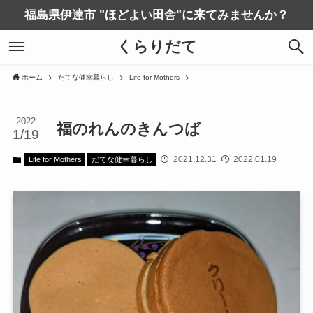
福島県伊達市 "ほどよい田舎"に来てみませんか？
くらりだて
ホーム
だてな健幸暮らし
Life for Mothers
2022
福のれんのきんつば
1/19
2021.12.31
2022.01.19
Life for Mothers
だてな健幸暮らし