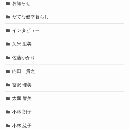
お知らせ
だてな健幸暮らし
インタビュー
久米 里美
佐藤ゆかり
内田 貴之
冨沢 理美
太宰 智美
小林 朗子
小林 紘子