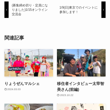
(募集締め切り・定員にな
1/9(日)東京でのイベントに
りました)1/15オンライン
参加します！
交流会
関連記事
りょうぜんマルシェ
移住者インタビュー太宰智
美さん(前編)
2024.03.03
2023.10.22