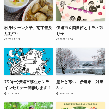
独身Iターン女子、菊芋普及
伊達市立図書館とトラの張
活動中♬
り子
2021.12.22
2021.11.08
7/23(土)伊達市移住オンラ
意外と寒い 伊達市 対策
インセミナー開催します！
3つ
2022.06.06
2022.04.06