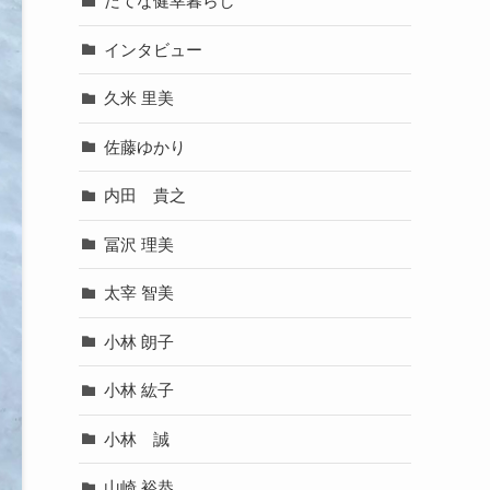
だてな健幸暮らし
インタビュー
久米 里美
佐藤ゆかり
内田 貴之
冨沢 理美
太宰 智美
小林 朗子
小林 紘子
小林 誠
山崎 裕恭