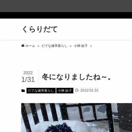
くらりだて
ホーム
だてな健幸暮らし
小林 紘子
2022
冬になりましたね～。
1/31
2022.01.31
だてな健幸暮らし
小林 紘子