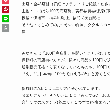
出店：全48店舗（詳細はチラシよりご確認くださ
主催：「ほばら100円商店街」実行委員会(保原町
後援：伊達市、福島民報社、福島民友新聞社
その他：はじめてのおつかいIn保原、ククルスカ
催
みなさんは『100円商店街』を聞いたことがあり
保原町の商店街の方々が、様々な商品を100円で
通常販売価格より安くなっているものや、100円
『え、⁉これ本当に100円で買えるの⁉』と驚くも
保原町のA,B.C,D,Eエリアに分かれています。
各エリアから行きたいお店１つお選んでGO！お店
合計５つのスタンプ(各エリア１つずつ)を集める