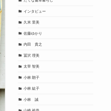
だてな健幸暮らし
インタビュー
久米 里美
佐藤ゆかり
内田 貴之
冨沢 理美
太宰 智美
小林 朗子
小林 紘子
小林 誠
山崎 裕恭