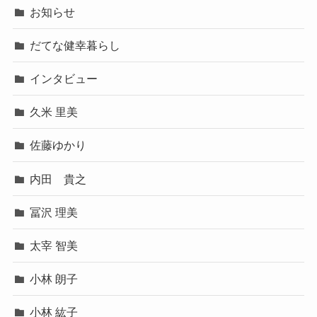
お知らせ
だてな健幸暮らし
インタビュー
久米 里美
佐藤ゆかり
内田 貴之
冨沢 理美
太宰 智美
小林 朗子
小林 紘子