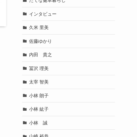
だてな健幸暮らし
インタビュー
久米 里美
佐藤ゆかり
内田 貴之
冨沢 理美
太宰 智美
小林 朗子
小林 紘子
小林 誠
山崎 裕恭