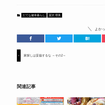
だてな健幸暮らし
冨沢 理美
よか
家探しは妥協するな ～その2～
関連記事