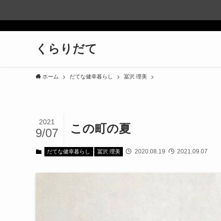
くらりだて
ホーム
だてな健幸暮らし
冨沢 理美
2021
この町の夏
9/07
2020.08.19
2021.09.07
だてな健幸暮らし
冨沢 理美