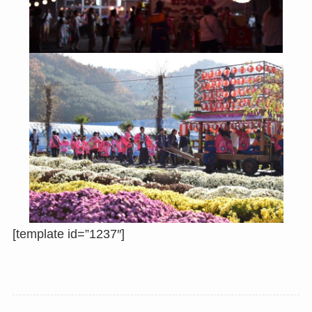
[template id=”1237″]