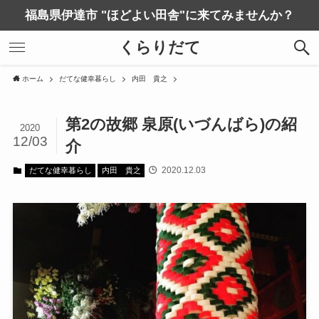
福島県伊達市 "ほどよい田舎"に来てみませんか？
くらりだて
ホーム
だてな健幸暮らし
内田 貴之
第2の故郷 泉原(いづんばら)の紹
2020
12/03
介
2020.12.03
だてな健幸暮らし
内田 貴之