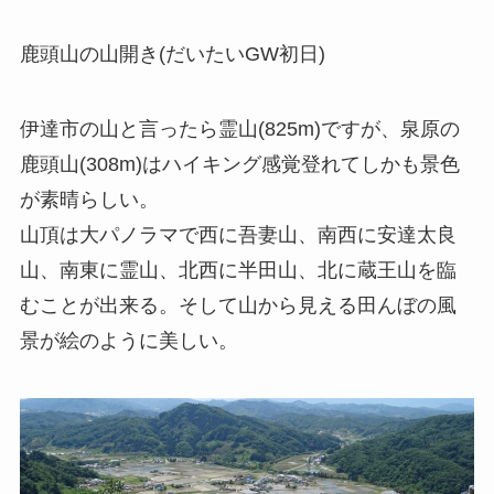
鹿頭山の山開き(だいたいGW初日)
伊達市の山と言ったら霊山(825m)ですが、泉原の
鹿頭山(308m)はハイキング感覚登れてしかも景色
が素晴らしい。
山頂は大パノラマで西に吾妻山、南西に安達太良
山、南東に霊山、北西に半田山、北に蔵王山を臨
むことが出来る。そして山から見える田んぼの風
景が絵のように美しい。