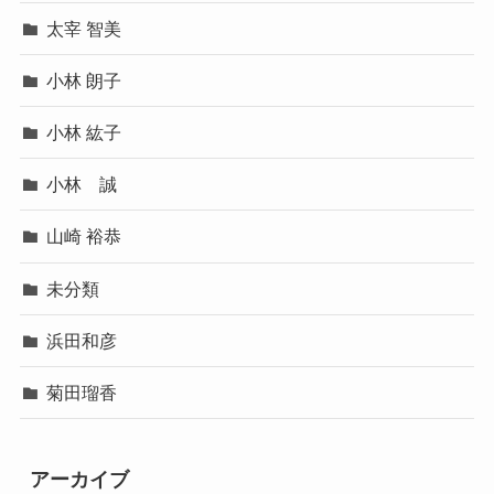
太宰 智美
小林 朗子
小林 紘子
小林 誠
山崎 裕恭
未分類
浜田和彦
菊田瑠香
アーカイブ