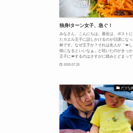
独身Iターン女子、急ぐ！
みなさん、こんにちは。最近は、ポストに
たカエル王子に話しかけるのが日課になっ
林です。なぜ王子か？それは友人が「💋
様になるといいなぁ」と呟いたのがきっか
王子に💋するのはさすがに踏みとどまって..
2020.07.20
だてな