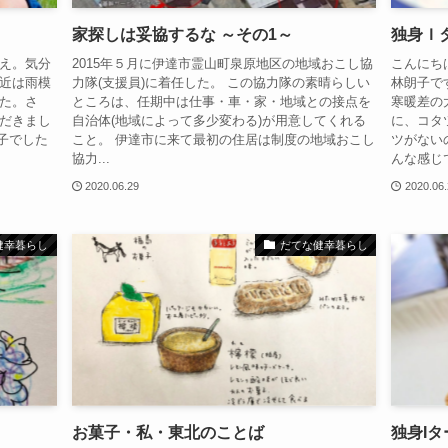
家探しは妥協するな ～その1～
独身Ｉ
え。気分
2015年５月に伊達市霊山町泉原地区の地域おこし協
こんにち
近は雨模
力隊(支援員)に着任した。 この協力隊の素晴らしい
林朗子で
た。さ
ところは、任期中は仕事・車・家・地域との接点を
寒暖差の
だきまし
自治体(地域によって多少変わる)が用意してくれる
に、コタ
息子でした
こと。 伊達市に来て最初の住居は制度の地域おこし
ツがない
協力...
んな感じで
2020.06.29
2020.06
健幸暮らし
だてな健幸暮らし
お菓子・私・東北のことば
独身I