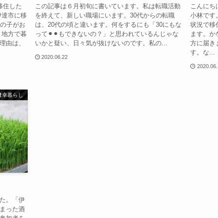
移住した
この記事は６月初旬に書いています。私は転職活動
こんにち
伊達市に移
を終えて、新しい職場にいます。30代からの転職
小林です
女の子がお
は、20代の頃と違います。何をするにも「30にもな
状況で移
と地方で暮
って⚫︎⚫︎もできないの？」と思われているんじゃな
ます。か
理由は、
いかと疑い、日々気が抜けないのです。私の...
方に届き
す。な...
2020.06.22
2020.06
健幸暮らし
た。「伊
まった酒