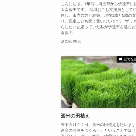
こんにちは。7年前に埼玉県から伊達市に
太宰智美です。 地域おこし支援員として
住し、市内の方と結婚、現在3歳と5歳の
り、認定こども園で働いています。 ずっ
らしたいと思っていた私が伊達市を選んだ
両親の...
2020.06.26
だてな
酒米の田植え
去る５月２４日、酒米の田植えを行いまし
達産のお酒をつくろう」ということではじ