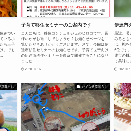
子育て移住セミナーのご案内です
伊達市
住みつい
こんにちは、移住コンシェルジュのヒロコです。皆
最近、暑
ている小
様いかがお過ごしでしょうか？お知らせページをご
みるとも
したら王子
覧いただきありがとうございます。さて、今回は伊
は、桃を
け。でも
達市移住セミナーのお知らせです。子育て世帯向け
6位です
.
の伊達市移住セミナーを東京で開催することになり
達市の桃
ました...
て美味しい
2020.07.16
2020.07
健幸暮らし
だてな健幸暮らし