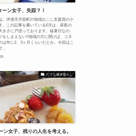
ターン女子、失踪？！
は。伊達市月舘町の地域おこし支援員の小
す。この記事を書いている6月は、昼夜の
大きさに戸惑っております。猛暑日なの
ツをしまえない!!地域の方に聞けば、コタ
のは年に2、3ヶ月くらいだとか。今回はこ
...
.26
だてな健幸暮らし
ターン女子、残りの人生を考える。