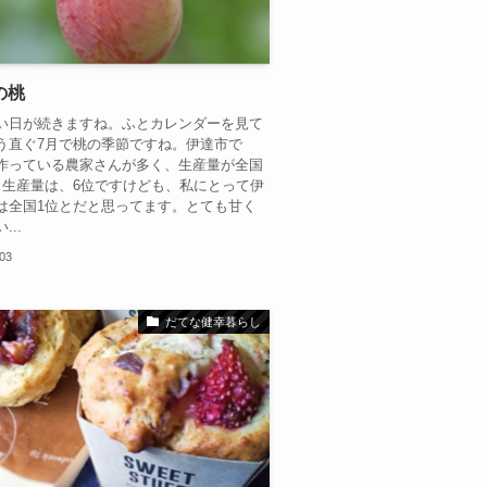
の桃
い日が続きますね。ふとカレンダーを見て
う直ぐ7月で桃の季節ですね。伊達市で
作っている農家さんが多く、生産量が全国
。生産量は、6位ですけども、私にとって伊
は全国1位とだと思ってます。とても甘く
...
.03
だてな健幸暮らし