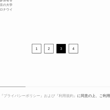
参加者を
京の大学
ロナウイ
1
2
3
4
『プライバシーポリシー』および『利用規約』
に同意の上、ご利