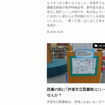
もうすっかり寒くなりました。伊達市でも
園園児募集や就学時検診等、新年度を迎え
突入し気忙しいこの頃です。私の住んでい
に今月パン屋さんが予約制のカフェを併設
ンしました。『麦々工房』ばくばく工房オ
金成さ...
2020.10.29
Life 
読書の秋に｢伊達市立図書館｣にい
せんか？
伊達市立図書館は、伊達ふれあいセンター