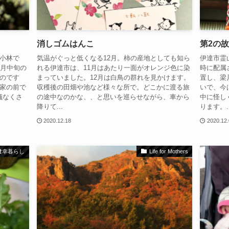
消しゴムはんこ
第2の故
小林で
気温がぐっと低くなる12月。柿の産地としても知ら
伊達市霊
2月中旬の
れる伊達市は、11月はあたり一面がオレンジ色に染
時に配属
のです
まっていました。12月は白鳥の群れを見かけます。
置し、梁
家の前で
収穫後の田畑や池など様々な所で。どこかに渡る旅
いで、今
儀なくさ
の途中なのかな、、と思いを巡らせながら、車から
中に怪し
降りて...
ります。..
2020.12.18
2020.12
健幸暮らし
Life for Mothers