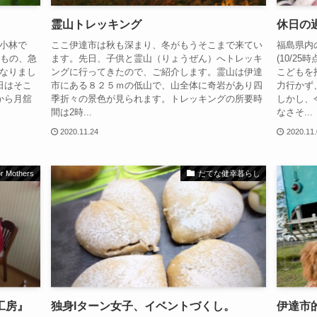
霊山トレッキング
休日の
小林で
ここ伊達市は秋も深まり、冬がもうそこまで来てい
福島県内
うもの、急
ます。先日、子供と霊山（りょうぜん）へトレッキ
(10/2
なりまし
ングに行ってきたので、ご紹介します。霊山は伊達
こどもを
日はそこ
市にある８２５ｍの低山で、山全体に奇岩があり四
力行かず
から月舘
季折々の景色が見られます。トレッキングの所要時
しかし、
間は2時...
なさそ...
2020.11.24
2020.11
for Mothers
だてな健幸暮らし
工房』
独身Iターン女子、イベントづくし。
伊達市