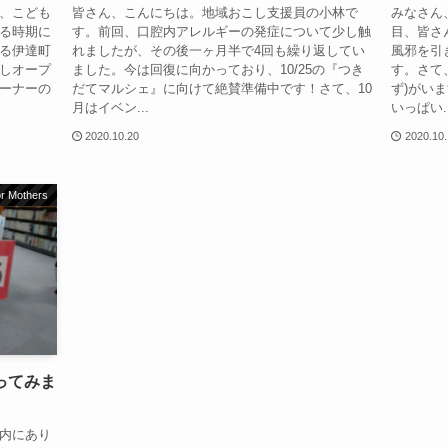
、こども
皆さん、こんにちは。地域おこし支援員の小林で
みなさん
る時期に
す。前回、口腔内アレルギーの発症について少し触
目、皆さ
る伊達町
れましたが、その後一ヶ月半で4回も繰り返してい
風邪を引
しオープ
ました。今は回復に向かっており、10/25の『つき
す。さて
ーナーの
だてマルシェ』に向けて絶賛準備中です！さて、10
ず)がい
月はイベン...
いっぱい..
2020.10.20
2020.10
for Mothers
ってみま
内にあり