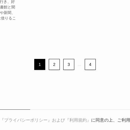
行き、好
図書館と聞
Dや新聞、
は借りるこ
1
2
3
...
4
『プライバシーポリシー』および『利用規約』
に同意の上、ご利