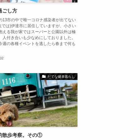
過ごし方
の13市の中で唯一コロナ感染者が出てない
5時点では)伊達市に居住していますが、小さい
抱える我が家ではスーパーと公園以外は極
、人付き合いも少なめにしておりました。
今週の各種イベントを逃したら春まで何も
.02
だてな健幸暮らし
的散歩考察。その①