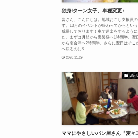
独身Iターン女子、車種変更♪
皆さん、こんにちは。地域おこし支援員の
す。10月のイベントが終わってからとい
成長しております！車で遠出をするように
た。まずは月舘から裏磐梯へ1時間半、翌
から南会津へ2時間半、さらに翌日はそこ
へ戻るのに3...
2020.11.29
Life 
ママにやさしいパン屋さん『麦々