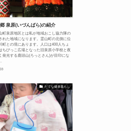
郷 泉原(いづんばら)の紹介
山町泉原地区とは私が地域おこし協力隊の
された地域になります。霊山町の北側に位
川町との境にあります。人口は400人ちょ
はちびっこ広場となった旧泉原小学校と夜
く発光する鹿頭山(ろっとさん)が目印にな
.
.03
だてな健幸暮らし