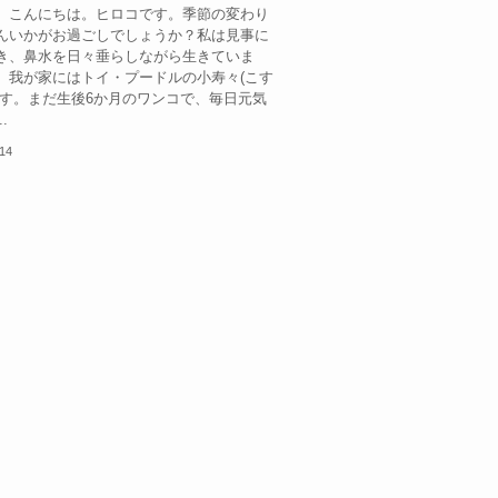
、こんにちは。ヒロコです。季節の変わり
んいかがお過ごしでしょうか？私は見事に
き、鼻水を日々垂らしながら生きていま
、我が家にはトイ・プードルの小寿々(こす
ます。まだ生後6か月のワンコで、毎日元気
.
.14