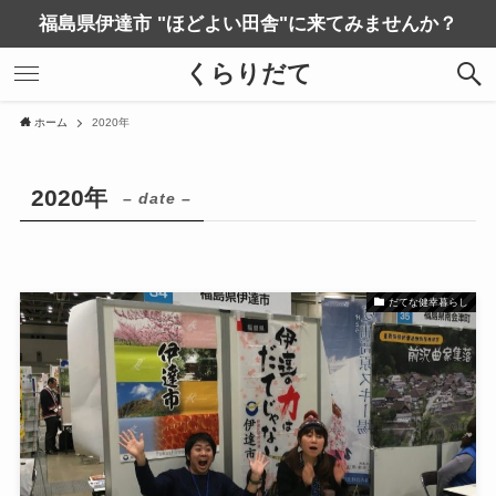
福島県伊達市 "ほどよい田舎"に来てみませんか？
くらりだて
ホーム
2020年
2020年
– date –
だてな健幸暮らし