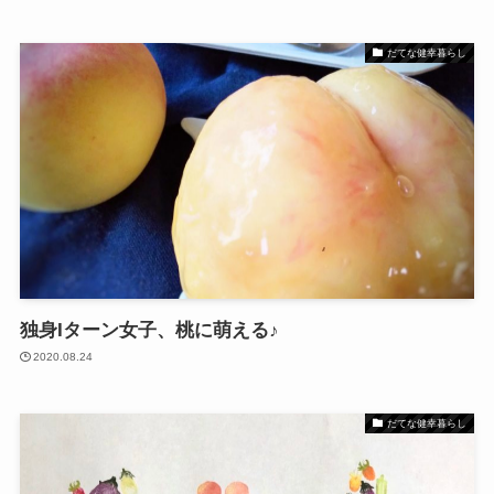
だてな健幸暮らし
独身Iターン女子、桃に萌える♪
2020.08.24
だてな健幸暮らし