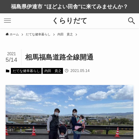
福島県伊達市 "ほどよい田舎"に来てみませんか？
くらりだて
ホーム
だてな健幸暮らし
内田 貴之
2021
相馬福島道路全線開通
5/14
2021.05.14
だてな健幸暮らし
内田 貴之