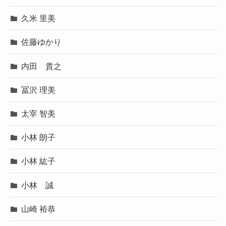
久米 里美
佐藤ゆかり
内田 貴之
冨沢 理美
太宰 智美
小林 朗子
小林 紘子
小林 誠
山崎 裕恭