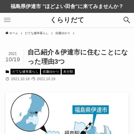
福島県伊達市 "ほどよい田舎"に来てみませんか？
くらりだて
ホーム
だてな健幸暮らし
佐藤ゆかり
自己紹介＆伊達市に住むことにな
2021
10/19
った理由3つ
だてな健幸暮らし
佐藤ゆかり
未分類
2021.10.18
2021.10.19