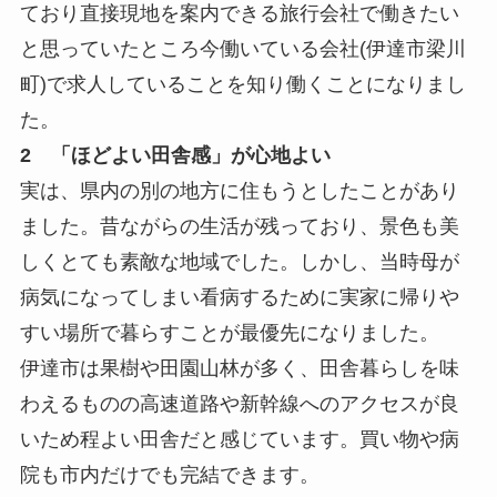
ており直接現地を案内できる旅行会社で働きたい
と
思っていたところ今働いている会社(伊達市梁川
町)
で求人していることを知り働くことになりまし
た。
2 「ほどよい田舎感」が心地よい
実は、県内の別の地方に住もうとしたことがあり
ました。
昔ながらの生活が残っており、
景色も美
しくとても素敵な地域でした。しかし、
当時母が
病気になってしまい看病するために実家に帰りや
すい場所
で暮らすことが最優先になりました。
伊達市は果樹や田園山林が多く、
田舎暮らしを味
わえるものの高速道路や新幹線へのアクセスが良
い
ため程よい田舎だと感じています。
買い物や病
院も市内だけでも完結できます。