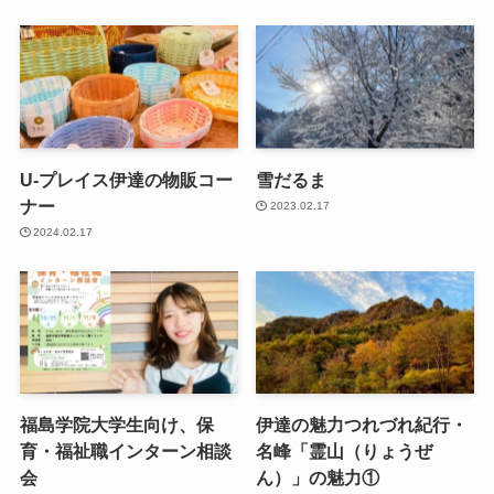
U-プレイス伊達の物販コー
雪だるま
ナー
2023.02.17
2024.02.17
福島学院大学生向け、保
伊達の魅力つれづれ紀行・
育・福祉職インターン相談
名峰「霊山（りょうぜ
会
ん）」の魅力①