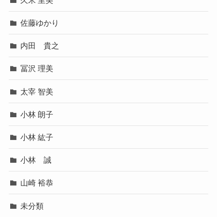
佐藤ゆかり
内田 貴之
冨沢 理美
太宰 智美
小林 朗子
小林 紘子
小林 誠
山崎 裕恭
未分類