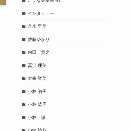
だてな健幸暮らし
インタビュー
久米 里美
佐藤ゆかり
内田 貴之
冨沢 理美
太宰 智美
小林 朗子
小林 紘子
小林 誠
山崎 裕恭