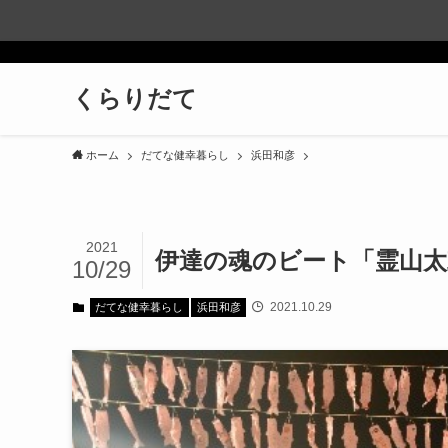
くらりだて
ホーム
だてな健幸暮らし
浜田和彦
2021
伊達の魂のビート「霊山太
10/29
2021.10.29
だてな健幸暮らし
浜田和彦