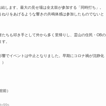
集結します。最大の見せ場は全太鼓が参加する「同時打ち」。
うねりをあげるような響きの共鳴体感は参加したものでないと
者たちも叩き手として外から多く里帰りし、霊山の住民・
OB
の
ます。
影響でイベントは中止となりました。早期にコロナ禍が沈静化
。）
館前）
t=99s