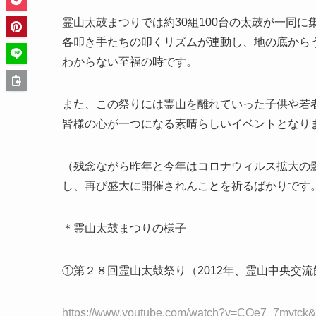
霊山太鼓まつりでは約
30
組
100
台の太鼓が一同に
各叩き手たちの叩くリズムが連動し、地の底から
わからない至福の時です。
また、この祭りには霊山を離れていった子供や若
皆様の心が一つになる素晴らしいイベントとなり
（残念ながら昨年と今年はコロナウィルス拡大の
し、再び盛大に開催されんことを祈るばかりです
＊霊山太鼓まつりの様子
①第２８回霊山太鼓祭り（
2012
年、霊山中央交流
https://www.youtube.com/watch?v=CQe7_7mytck&