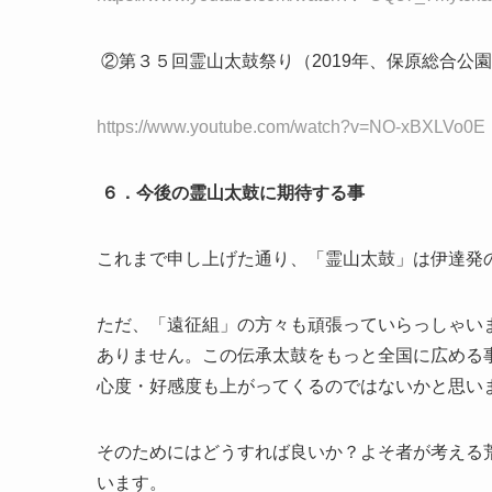
②第３５回霊山太鼓祭り（
2019
年、保原総合公園
https://www.youtube.com/watch?v=NO-xBXLVo0E
６．今後の霊山太鼓に期待する事
これまで申し上げた通り、「霊山太鼓」は伊達発
ただ、「遠征組」の方々も頑張っていらっしゃい
ありません。この伝承太鼓をもっと全国に広める
心度・好感度も上がってくるのではないかと思い
そのためにはどうすれば良いか？よそ者が考える
います。