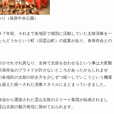
つり（保原中央公園）
３７年前、それまで各地区で個別に活動していた太鼓演奏を一
たらどうかという町（旧霊山町）の提案があり、各保存会との
方がそれぞれ異なり、全体で太鼓を合わせるという事は大変難
区保存会のプライドが許さないところがあったかもしれませ
の各地区の太鼓の叩き方を少しずつ統一していこうという機運
を超えた統一された演奏スタイルにまとまっていきました。
存会から選抜された霊山太鼓のエリート集団が結成されまし
霊山太鼓の魅力発信に努めておられます。