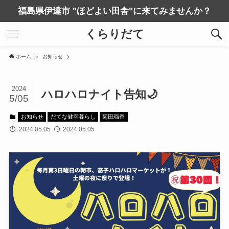
福島県伊達市 "ほどよい田舎"に来てみませんか？
くらりだて
ホーム
お知らせ
2024
ハロハロナイト告知🌙
5/05
お知らせ
だてな健幸暮らし
菊田瑠香
2024.05.05
2024.05.05