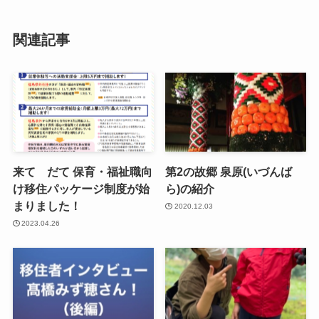
関連記事
来て だて 保育・福祉職向
第2の故郷 泉原(いづんば
け移住パッケージ制度が始
ら)の紹介
まりました！
2020.12.03
2023.04.26