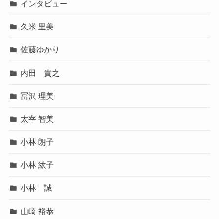
インタビュー
久米 里美
佐藤ゆかり
内田 貴之
冨沢 理美
太宰 智美
小林 朗子
小林 紘子
小林 誠
山崎 裕恭