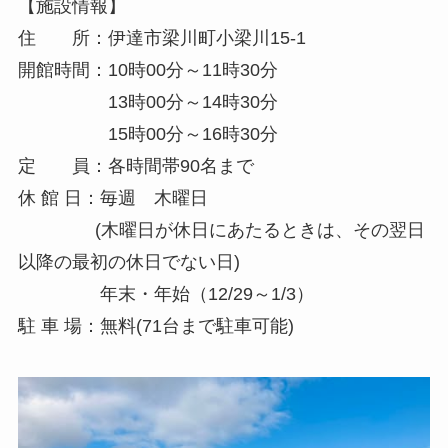
【施設情報】
住 所：伊達市梁川町小梁川15-1
開館時間：10時00分～11時30分
13時00分～14時30分
15時00分～16時30分
定 員：各時間帯90名まで
休 館 日：毎週 木曜日
(木曜日が休日にあたるときは、その翌日
以降の最初の休日でない日)
年末・年始（12/29～1/3）
駐 車 場：無料(71台まで駐車可能)