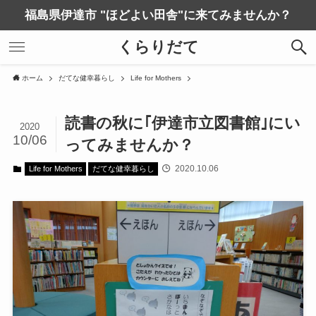
福島県伊達市 "ほどよい田舎"に来てみませんか？
くらりだて
ホーム
だてな健幸暮らし
Life for Mothers
読書の秋に｢伊達市立図書館｣にい
2020
10/06
ってみませんか？
2020.10.06
Life for Mothers
だてな健幸暮らし