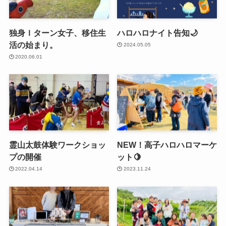
独身Ｉターン女子、移住生
ハロハロナイト告知🌙
活の始まり。
2024.05.05
2020.06.01
霊山太鼓体験ワークショッ
NEW！高子ハロハロマーケ
プの開催
ット🍋
2022.04.14
2023.11.24