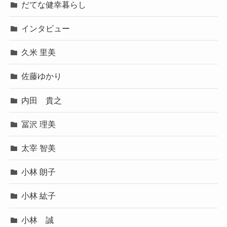
だてな健幸暮らし
インタビュー
久米 里美
佐藤ゆかり
内田 貴之
冨沢 理美
太宰 智美
小林 朗子
小林 紘子
小林 誠