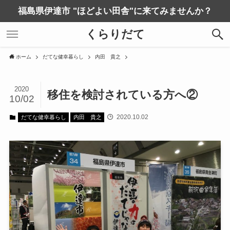
福島県伊達市 "ほどよい田舎"に来てみませんか？
くらりだて
ホーム
だてな健幸暮らし
内田 貴之
2020
移住を検討されている方へ②
10/02
2020.10.02
だてな健幸暮らし
内田 貴之