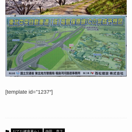
[template id=”1237″]
だてな健幸暮らし
内田 貴之