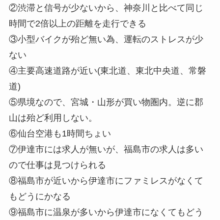
②渋滞と信号が少ないから、神奈川と比べて同じ
時間で2倍以上の距離を走行できる
③小型バイクが殆ど無い為、運転のストレスが少
ない
④主要高速道路が近い(東北道、東北中央道、常磐
道)
⑤県境なので、宮城・山形が買い物圏内。逆に郡
山は殆ど利用しない。
⑥仙台空港も1時間ちょい
⑦伊達市には求人が無いが、福島市の求人は多い
ので仕事は見つけられる
⑧福島市が近いから伊達市にファミレスがなくて
もどうにかなる
⑨福島市に温泉が多いから伊達市になくてもどう