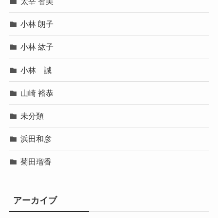
太宰 智美
小林 朗子
小林 紘子
小林 誠
山崎 裕恭
未分類
浜田和彦
菊田瑠香
アーカイブ