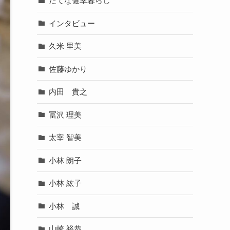
だてな健幸暮らし
インタビュー
久米 里美
佐藤ゆかり
内田 貴之
冨沢 理美
太宰 智美
小林 朗子
小林 紘子
小林 誠
山崎 裕恭