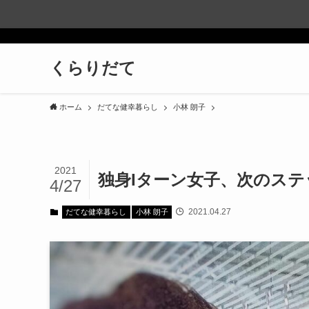
くらりだて
ホーム
だてな健幸暮らし
小林 朗子
2021
独身Iターン女子、次のステ
4/27
2021.04.27
だてな健幸暮らし
小林 朗子