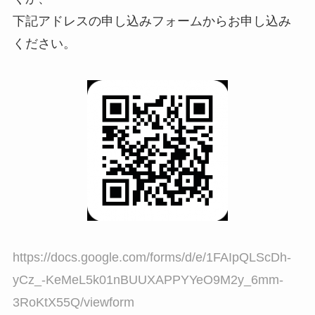
下記アドレスの申し込みフォームからお申し込み
ください。
https://docs.google.com/forms/d/e/1FAIpQLScDh-
yCz_-KeMeL5k01nBUUXAPPYYeO9M2y_6mm-
3RoKtX55Q/viewform