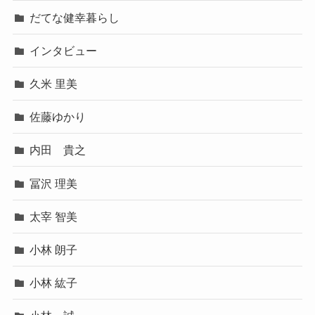
だてな健幸暮らし
インタビュー
久米 里美
佐藤ゆかり
内田 貴之
冨沢 理美
太宰 智美
小林 朗子
小林 紘子