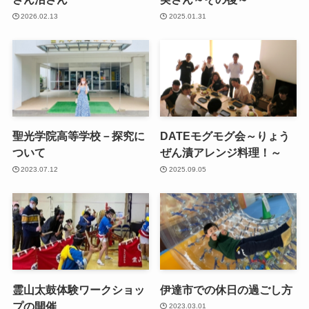
2026.02.13
2025.01.31
聖光学院高等学校－探究に
DATEモグモグ会～りょう
ついて
ぜん漬アレンジ料理！～
2023.07.12
2025.09.05
霊山太鼓体験ワークショッ
伊達市での休日の過ごし方
プの開催
2023.03.01