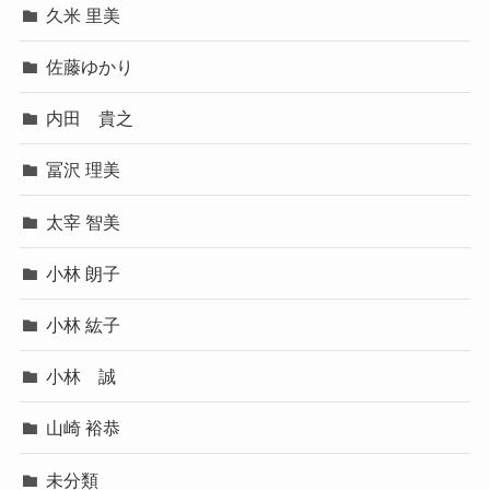
久米 里美
佐藤ゆかり
内田 貴之
冨沢 理美
太宰 智美
小林 朗子
小林 紘子
小林 誠
山崎 裕恭
未分類