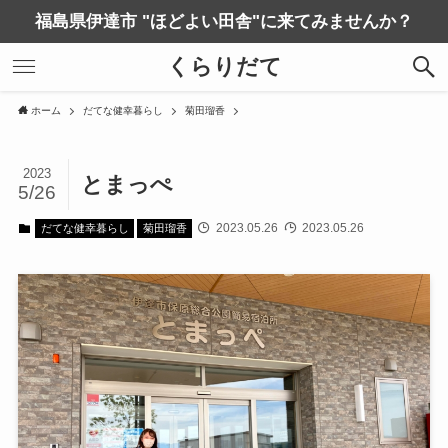
福島県伊達市 "ほどよい田舎"に来てみませんか？
くらりだて
ホーム
だてな健幸暮らし
菊田瑠香
2023
とまっぺ
5/26
2023.05.26
2023.05.26
だてな健幸暮らし
菊田瑠香