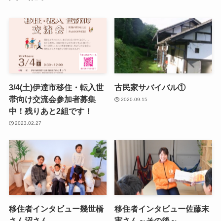
3/4(土)伊達市移住・転入世
古民家サバイバル①
帯向け交流会参加者募集
2020.09.15
中！残りあと2組です！
2023.02.27
移住者インタビュー幾世橋
移住者インタビュー佐藤末
さん沼さん
実さん～その後～