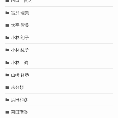
内田 貴之
冨沢 理美
太宰 智美
小林 朗子
小林 紘子
小林 誠
山崎 裕恭
未分類
浜田和彦
菊田瑠香