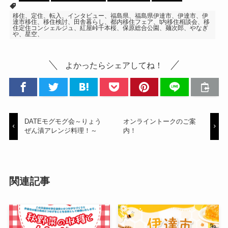
移住、定住、転入、インタビュー、福島県、福島県伊達市、伊達市、伊
達市移住、移住検討、田舎暮らし、都内移住フェア、t内移住相談会、移
住定住コンシェルジュ、紅屋峠千本桜、保原総合公園、麺次郎、やなぎ
や、星空、
よかったらシェアしてね！
DATEモグモグ会～りょう
オンライントークのご案
ぜん漬アレンジ料理！～
内！
関連記事