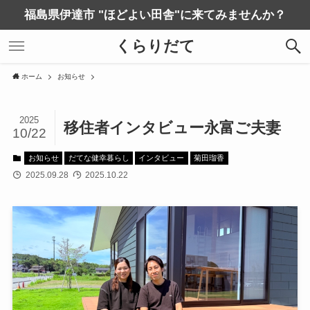
福島県伊達市 "ほどよい田舎"に来てみませんか？
くらりだて
ホーム
お知らせ
2025
移住者インタビュー永富ご夫妻
10/22
お知らせ
だてな健幸暮らし
インタビュー
菊田瑠香
2025.09.28
2025.10.22