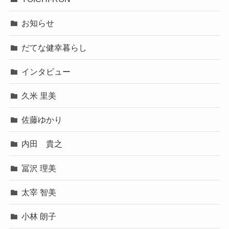
お知らせ
だてな健幸暮らし
インタビュー
久米 里美
佐藤ゆかり
内田 貴之
冨沢 理美
太宰 智美
小林 朗子