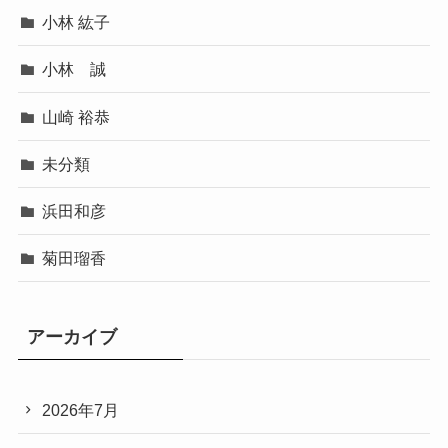
小林 紘子
小林 誠
山崎 裕恭
未分類
浜田和彦
菊田瑠香
アーカイブ
2026年7月