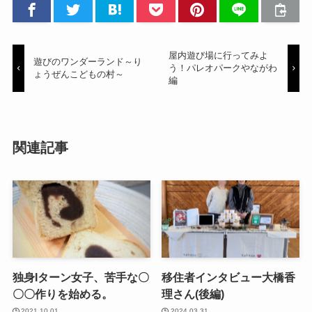
屋内遊び場に行ってみよ
遊びのワンダーランド～り
う！パレオパークやながわ
ょうぜんこどもの村～
編
関連記事
独身Iターン女子、苦手な〇
移住者インタビュー大橋香
〇〇作りを始める。
理さん(後編)
2021.10.01
2024.03.31