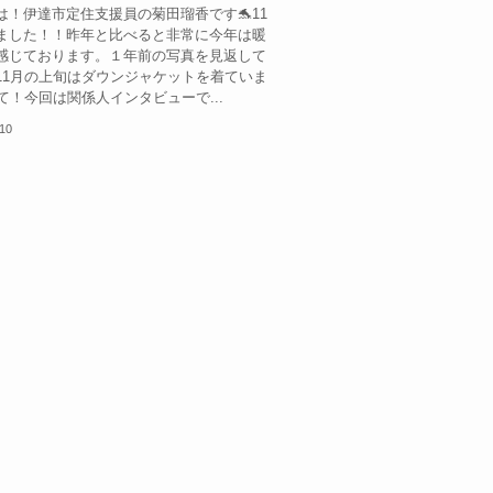
は！伊達市定住支援員の菊田瑠香です🐬11
ました！！昨年と比べると非常に今年は暖
感じております。１年前の写真を見返して
11月の上旬はダウンジャケットを着ていま
て！今回は関係人インタビューで...
.10