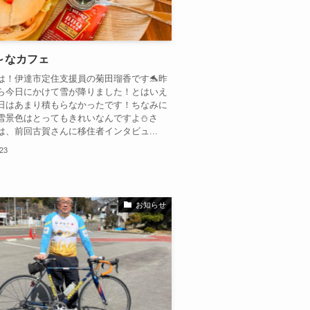
～なカフェ
は！伊達市定住支援員の菊田瑠香です🐬昨
ら今日にかけて雪が降りました！とはいえ
日はあまり積もらなかったです！ちなみに
雪景色はとってもきれいなんですよ⛄さ
は、前回古賀さんに移住者インタビュ...
.23
お知らせ