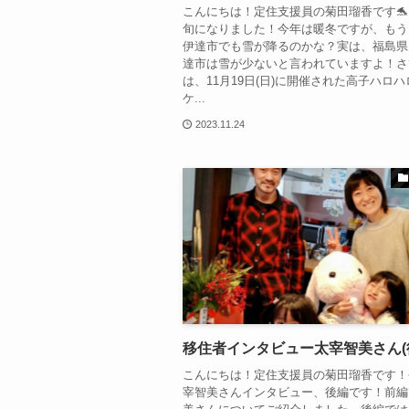
こんにちは！定住支援員の菊田瑠香です🐬
旬になりました！今年は暖冬ですが、もう
伊達市でも雪が降るのかな？実は、福島県
達市は雪が少ないと言われていますよ！さ
は、11月19日(日)に開催された高子ハロ
ケ...
2023.11.24
移住者インタビュー太宰智美さん(
こんにちは！定住支援員の菊田瑠香です！
宰智美さんインタビュー、後編です！前編