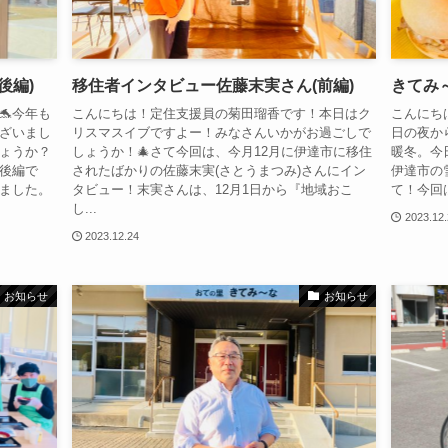
後編)
移住者インタビュー佐藤末実さん(前編)
きてみ
🐬今年も
こんにちは！定住支援員の菊田瑠香です！本日はク
こんにち
ざいまし
リスマスイブですよー！みなさんいかがお過ごしで
日の夜か
ょうか？
しょうか！🎄さて今回は、今月12月に伊達市に移住
暖冬。今
後編で
されたばかりの佐藤末実(さとうまつみ)さんにイン
伊達市の
ました。
タビュー！末実さんは、12月1日から『地域おこ
て！今回
し...
2023.12
2023.12.24
お知らせ
お知らせ