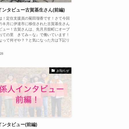
インタビュー古賀基生さん(前編)
は！定住支援員の菊田瑠香です！さて今回
の８月に伊達市に移住された古賀基生さん
ビュー！古賀さんは、先月月舘町にオープ
おての里 きてみ～な』で働いています！
なって何ぞや？？と気になった方は下記リ
.28
お知らせ
インタビュー(前編)