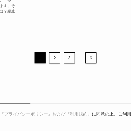
、『移
ます。そ
は？親戚
1
2
3
...
6
『プライバシーポリシー』および『利用規約』
に同意の上、ご利