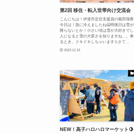
第2回 移住・転入世帯向け交流会
こんにちは！伊達市定住支援員の菊田瑠香
今日は！急に冷えましたね🥶明後日は雪
降らないとか！小さい頃は雪が大好きでし
人になると雪の大変さを知りますね…。車
るとき、ドキドキしちゃいます⛄さて...
2023.12.15
NEW！高子ハロハロマーケット🍋