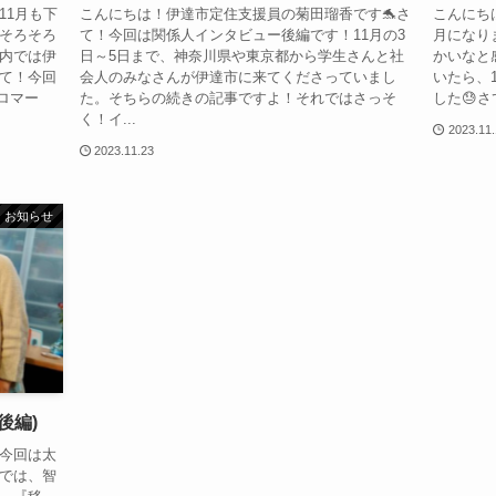
11月も下
こんにちは！伊達市定住支援員の菊田瑠香です🐬さ
こんにち
そろそろ
て！今回は関係人インタビュー後編です！11月の3
月になり
内では伊
日～5日まで、神奈川県や東京都から学生さんと社
かいなと
て！今回
会人のみなさんが伊達市に来てくださっていまし
いたら、
ハロマー
た。そちらの続きの記事ですよ！それではさっそ
した😓さ
く！イ...
2023.11
2023.11.23
お知らせ
後編)
今回は太
では、智