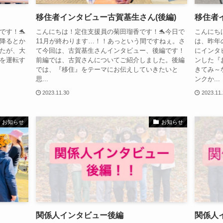
移住者インタビュー古賀基生さん(後編)
移住者
です！🐬
こんにちは！定住支援員の菊田瑠香です！🐬今日で
こんにち
が降るとか
11月が終わります…！！あっという間ですねぇ。さ
は、昨年
たが、大
て今回は、古賀基生さんインタビュー、後編です！
にインタ
を運転す
前編では、古賀さんについてご紹介しました。後編
ンした『
では、『移住』をテーマにお伝えしていきたいと
きてみ～
思...
ンクか...
2023.11.30
2023.11
お知らせ
お知らせ
関係人インタビュー後編
関係人